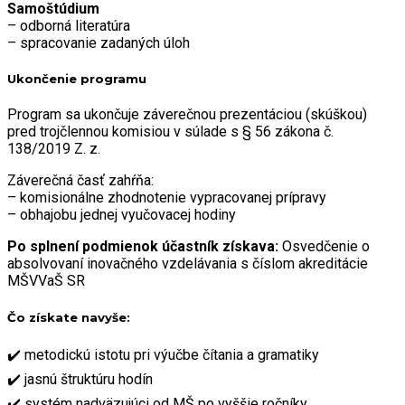
Samoštúdium
– odborná literatúra
– spracovanie zadaných úloh
Ukončenie programu
Program sa ukončuje záverečnou prezentáciou (skúškou)
pred trojčlennou komisiou v súlade s § 56 zákona č.
138/2019 Z. z.
Záverečná časť zahŕňa:
– komisionálne zhodnotenie vypracovanej prípravy
– obhajobu jednej vyučovacej hodiny
Po splnení podmienok účastník získava:
Osvedčenie o
absolvovaní inovačného vzdelávania s číslom akreditácie
MŠVVaŠ SR
Čo získate navyše:
✔️ metodickú istotu pri výučbe čítania a gramatiky
✔️ jasnú štruktúru hodín
✔️ systém nadväzujúci od MŠ po vyššie ročníky