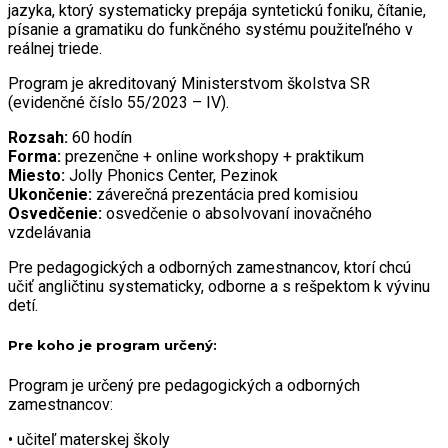
jazyka, ktorý systematicky prepája syntetickú foniku, čítanie,
písanie a gramatiku do funkčného systému použiteľného v
reálnej triede.
Program je akreditovaný Ministerstvom školstva SR
(evidenčné číslo 55/2023 – IV).
Rozsah:
60 hodín
Forma:
prezenčne + online workshopy + praktikum
Miesto:
Jolly Phonics Center, Pezinok
Ukončenie:
záverečná prezentácia pred komisiou
Osvedčenie:
o
svedčenie o absolvovaní inovačného
vzdelávania
Pre pedagogických a odborných zamestnancov, ktorí chcú
učiť angličtinu systematicky, odborne a s rešpektom k vývinu
detí.
Pre koho je program určený:
Program je určený pre pedagogických a odborných
zamestnancov:
• učiteľ materskej školy