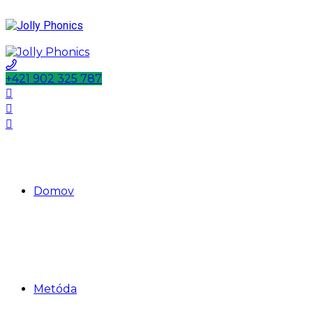
+421 902 325 787
Domov
Metóda