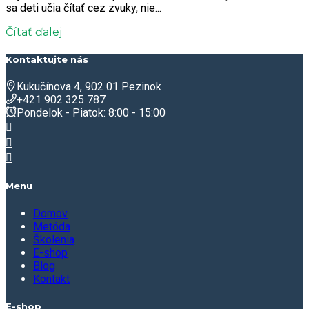
sa deti učia čítať cez zvuky, nie...
Čítať ďalej
Kontaktujte nás
Kukučínova 4, 902 01 Pezinok
+421 902 325 787
Pondelok - Piatok: 8:00 - 15:00
Menu
Domov
Metóda
Školenia
E-shop
Blog
Kontakt
E-shop